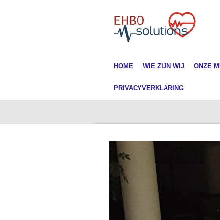
Ga
direct
naar
de
hoofdinhoud
HOME
WIE ZIJN WIJ
ONZE M
PRIVACYVERKLARING